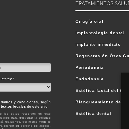
TRATAMIENTOS SALU
.
Cirugía oral
Implantología dental
Implante inmediato
Regeneración Ósea Gu
Periodoncia
Endodoncia
 interesa?
Estética facial del terc
Blanqueamiento denta
érminos y condiciones, según
s
textos legales
de este sitio.
Estética dental
e los datos recogidos en este
sarios para gestionar la solicitud
stá realizando, del mismo modo le
rá ejercer su derecho de acceso,