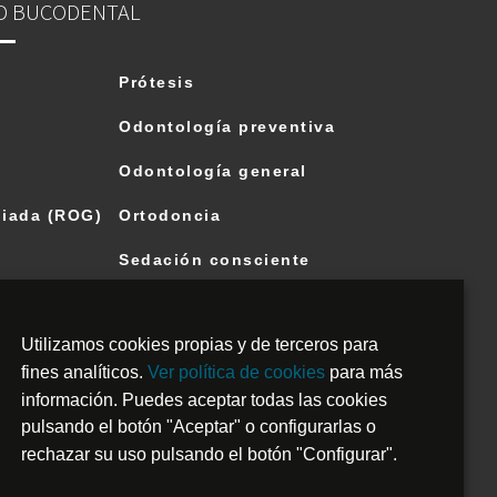
D BUCODENTAL
Prótesis
Odontología preventiva
Odontología general
iada (ROG)
Ortodoncia
Sedación consciente
Cirugía guiada
Utilizamos cookies propias y de terceros para
io inferior
Técnica carillas inyectadas
fines analíticos.
Ver política de cookies
para más
l
Escáner intraoral
información. Puedes aceptar todas las cookies
pulsando el botón "Aceptar" o configurarlas o
Técnica all on 4
rechazar su uso pulsando el botón "Configurar".