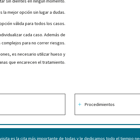
star sin dientes en ningún momento.
es la mejor opción sin lugar a dudas.
opción válida para todos los casos.
ndividualizar cada caso. Además de
 complejos para no correr riesgos.
ones, es necesario utilizar hueso y
as que encarecen el tratamiento.
Procedimientos
 visita es la cita más importante de todas y le dedicamos todo el tiempo n