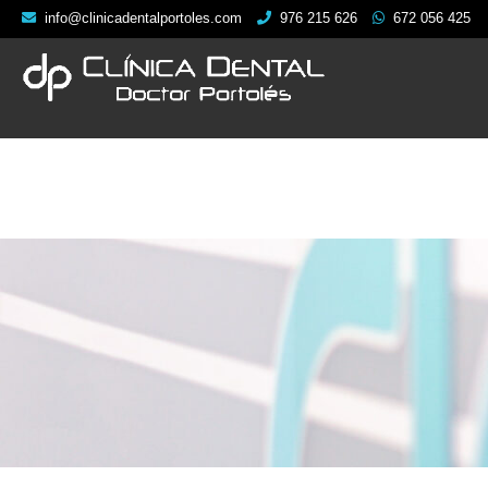
info@clinicadentalportoles.com
976 215 626
672 056 425
CLINICA
TR