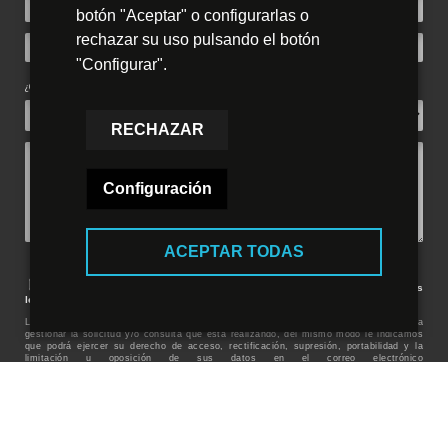
botón "Aceptar" o configurarlas o
rechazar su uso pulsando el botón
"Configurar".
¿Qué tratamiento te interesa?
RECHAZAR
Configuración
ACEPTAR TODAS
Acepto los términos y condiciones, según se indican en los
textos
legales
de este sitio.
Le informamos que los datos recogidos en este formulario son necesarios para
gestionar la solicitud y/o consulta que está realizando, del mismo modo le indicamos
que podrá ejercer su derecho de acceso, rectificación, supresión, portabilidad y la
limitación u oposición de sus datos en el correo electrónico
info@clinicadentalportoles.es
, así como presentar una reclamación en la autoridad
de control
www.agpd.es
.Puede encontrar información más detallada en nuestro
Aviso
Legal y Política de Privacidad.