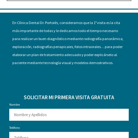
En Clínica Dental Dr. Portolés, consideramos que la 1ª visita es la cita
más importante de todas y le dedicamos todo el tiempo necesario
para realizar un buen diagnóstico mediante radiografía panorámica,
exploración, radiografías periapicales, fotos intraorales… para poder
elaborar un plan de tratamiento adecuado y poder explicárselo al
paciente mediante tecnología visual y modelos demostrativos.
SOLICITAR MI PRIMERA VISITA GRATUITA
Nombre
Teléfono