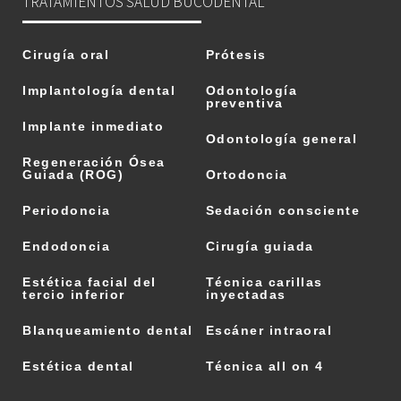
TRATAMIENTOS SALUD BUCODENTAL
Cirugía oral
Prótesis
Implantología dental
Odontología
preventiva
Implante inmediato
Odontología general
Regeneración Ósea
Guiada (ROG)
Ortodoncia
Periodoncia
Sedación consciente
Endodoncia
Cirugía guiada
Estética facial del
Técnica carillas
tercio inferior
inyectadas
Blanqueamiento dental
Escáner intraoral
Estética dental
Técnica all on 4