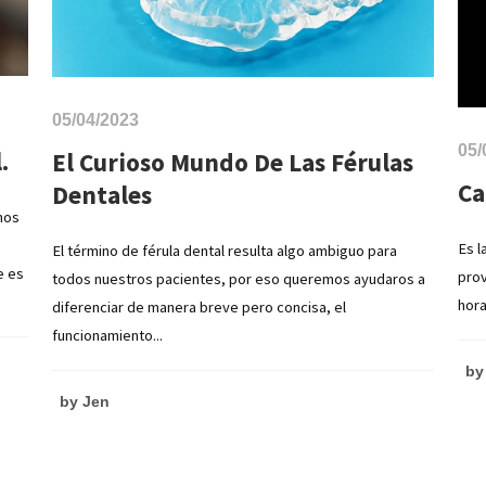
05/04/2023
05/
.
El Curioso Mundo De Las Férulas
Ca
Dentales
mos
Es l
El término de férula dental resulta algo ambiguo para
e es
prov
todos nuestros pacientes, por eso queremos ayudaros a
hora
diferenciar de manera breve pero concisa, el
funcionamiento...
by
by
Jen