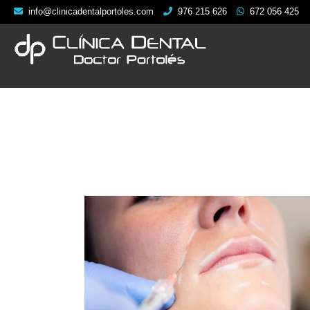
info@clinicadentalportoles.com
976 215 626
672 056 425
CLINICA
TR